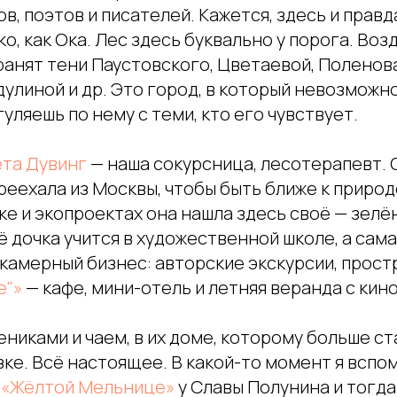
в, поэтов и писателей. Кажется, здесь и правд
ко, как Ока. Лес здесь буквально у порога. Воз
ранят тени Паустовского, Цветаевой, Поленов
улиной и др. Это город, в который невозможн
уляешь по нему с теми, кто его чувствует.
та Дувинг
— наша сокурсница, лесотерапевт. 
реехала из Москвы, чтобы быть ближе к природ
ке и экопроектах она нашла здесь своё — зелё
ё дочка учится в художественной школе, а сам
 камерный бизнес: авторские экскурсии, прос
е"»
— кафе, мини-отель и летняя веранда с кино
ениками и чаем, в их доме, которому больше ста
азке. Всё настоящее. В какой-то момент я вспом
а
«Жёлтой Мельнице»
у Славы Полунина и тогда