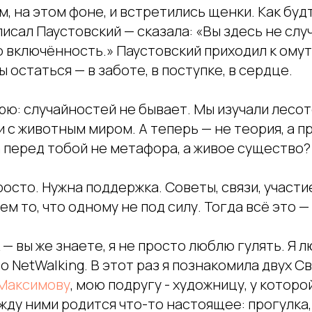
м, на этом фоне, и встретились щенки. Как бу
 писал Паустовский — сказала: «Вы здесь не слу
 включённость.» Паустовский приходил к омут
ы остаться — в заботе, в поступке, в сердце.
рю: случайностей не бывает. Мы изучали лесо
и с животным миром. А теперь — не теория, а п
 перед тобой не метафора, а живое существо?
осто. Нужна поддержка. Советы, связи, участи
м то, что одному не под силу. Тогда всё это — 
 — вы же знаете, я не просто люблю гулять. Я
о NetWalking. В этот раз я познакомила двух С
Максимову
, мою подругу - художницу, у которо
жду ними родится что-то настоящее: прогулка