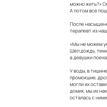
можно жить?» Ок
А потом всё пош
После насыщенн
терапевт из наш
«Мы не можем уе
Шёл дождь, темн
а девушки поеха
У воды, в тишин
промокшие, дрож
могли их остав
домик, мы их на
осталась с ними