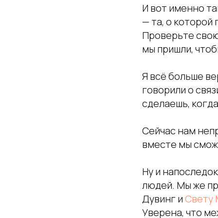
И вот именно та
— та, о которой
Проверьте свою
мы пришли, чтоб
Я всё больше ве
говорили о связ
сделаешь, когда
Сейчас нам непр
вместе мы сможе
Ну и напоследок
людей. Мы же пр
Дувинг и
Свету 
Уверена, что ме