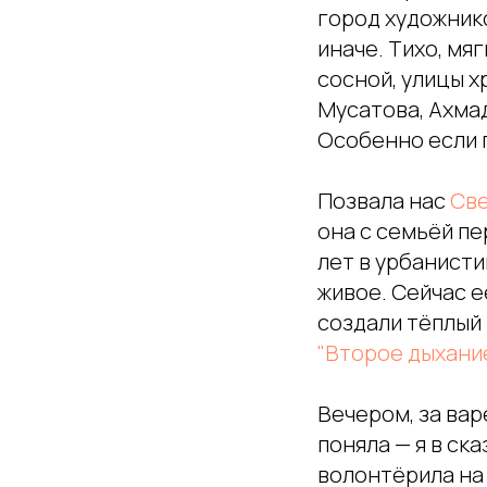
город художнико
иначе. Тихо, мяг
сосной, улицы х
Мусатова, Ахмад
Особенно если г
Позвала нас
Све
она с семьёй пе
лет в урбанисти
живое. Сейчас е
создали тёплый
"Второе дыхани
Вечером, за вар
поняла — я в ск
волонтёрила н