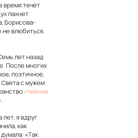
а время течёт
дух пахнет
а, Борисова-
о не влюбиться.
Семь лет назад
е. После многих
ное, поэтичное,
а Света с мужем
транство
«Чайная
.
 лет, я вдруг
нила, как
 думала: «Так