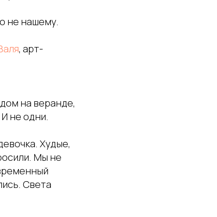
ко не нашему.
Валя
, арт-
едом на веранде,
 И не одни.
девочка. Худые,
росили. Мы не
 временный
лись. Света