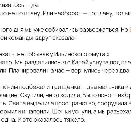
азалось — да.
ло не по плану. Или наоборот — по плану, толь
ого дня мы уже собирались разъезжаться. Но
ей команды, вдруг сказала:
хать, не побывав у Ильинского омута.»
ело. Мы разделились: я с Катей уснула под пл
ли. Планировали на час — вернулись через два.
е, к ним подбежали три щенка — два мальчика и 
ащие. Скулили, не отходили. Было ясно — их б
ить. Света выделила пространство, соорудила
кормили и напоили. Щенки уснули, а мы разъеха
 одна. И это оказалось тяжело.