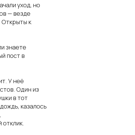
ачали уход, но
ов — везде
. Открыты к
ли знаете
ый пост в
т. У неё
стов. Один из
ушки в тот
 дождь, казалось
,
 отклик.