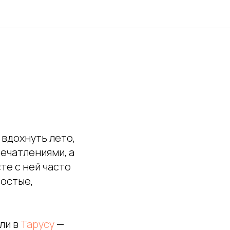
 вдохнуть лето,
печатлениями, а
те с ней часто
ростые,
ли в
Тарусу
—