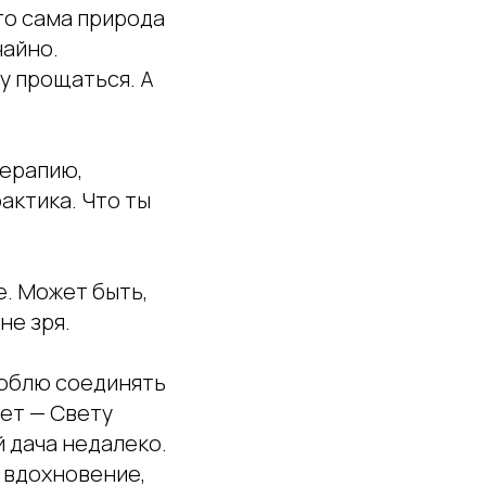
дто сама природа
чайно.
у прощаться. А
терапию,
рактика. Что ты
е. Может быть,
не зря.
 люблю соединять
вет — Свету
й дача недалеко.
, вдохновение,