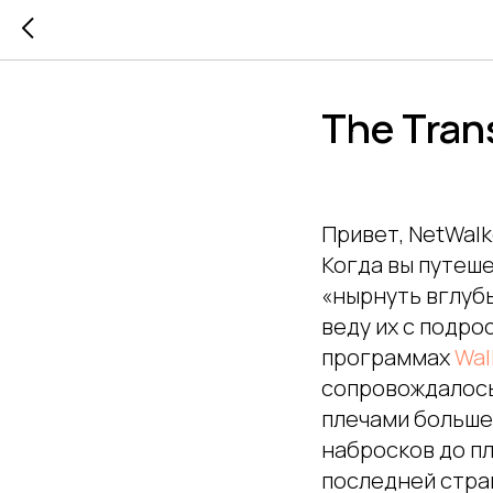
The Tran
Привет, NetWalk
Когда вы путеше
«нырнуть вглубь
веду их с подрос
программах
Wal
сопровождалось
плечами больше 
набросков до пл
последней стра