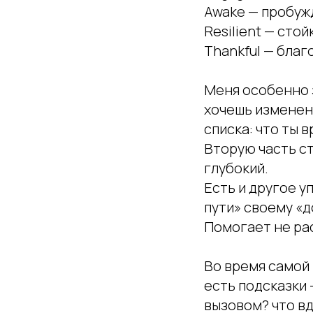
Awake — пробужд
Resilient — сто
Thankful — благ
Меня особенно 
хочешь изменени
списка: что ты 
Вторую часть с
глубокий.
Есть и другое у
пути» своему «д
Помогает не ра
Во время самой
есть подсказки -
вызовом? что вд