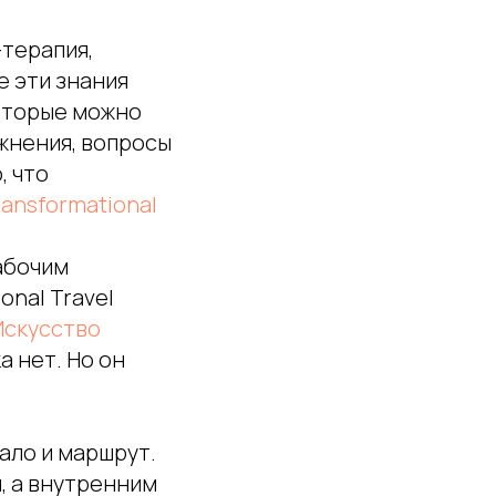
-терапия,
е эти знания
оторые можно
ажнения, вопросы
, что
ransformational
рабочим
onal Travel
Искусство
а нет. Но он
кало и маршрут.
, а внутренним