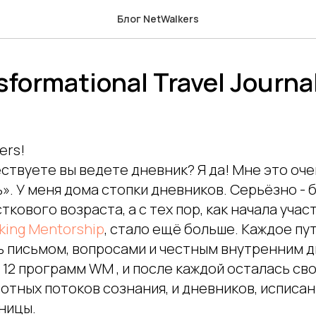
Блог NetWalkers
sformational Travel Journa
ers!
ствуете вы ведете дневник? Я да! Мне это оч
». У меня дома стопки дневников. Серьёзно - б
ткового возраста, а с тех пор, как начала учас
king Mentorship
, стало ещё больше. Каждое п
 письмом, вопросами и честным внутренним д
12 программ WM , и после каждой осталась сво
отных потоков сознания, и дневников, исписа
ницы.