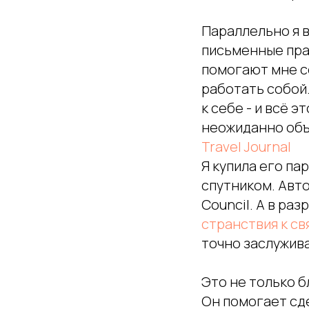
Параллельно я в
письменные прак
помогают мне с
работать собой.
к себе - и всё 
неожиданно объ
Travel Journal
Я купила его па
спутником. Авто
Council. А в ра
странствия к с
точно заслужив
Это не только б
Он помогает сд