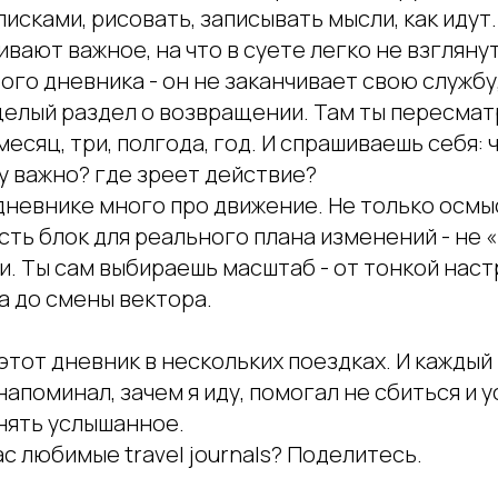
исками, рисовать, записывать мысли, как идут
вают важное, на что в суете легко не взглянут
го дневника - он не заканчивает свою службу,
 целый раздел о возвращении. Там ты пересма
месяц, три, полгода, год. И спрашиваешь себя: 
у важно? где зреет действие?
невнике много про движение. Не только осмыс
сть блок для реального плана изменений - не «
. Ты сам выбираешь масштаб - от тонкой наст
а до смены вектора.
этот дневник в нескольких поездках. И каждый
напоминал, зачем я иду, помогал не сбиться и у
нять услышанное.
ас любимые travel journals? Поделитесь.