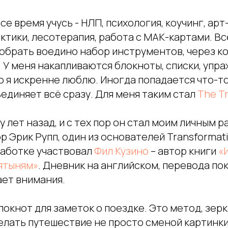
се время учусь - НЛП, психология, коучинг, арт
тики, лесотерапия, работа с МАК-картами. Вс
обрать воедино набор инструментов, через к
 У меня накапливаются блокноты, списки, упр
это я искренне люблю. Иногда попадается что-то
единяет всё сразу. Для меня таким стал
The T
ру лет назад, и с тех пор он стал моим личным 
р Эрик Рупп, один из основателей Transformati
зработке участвовал
Фил Кузино
– автор книги
«
вятыням»
. Дневник на английском, перевода пок
ает внимания.
локнот для заметок о поездке. Это метод, зер
елать путешествие не просто сменой картинки