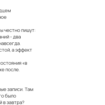
рдцем
ное
ы честно пишут:
ний - два
навсегда.
той, а эффект
состояния «в
же после.
ые записи. Там
что было
й в завтра?