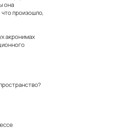
ы она
, что произошло,
ух акронимах
ционного
 пространство?
цессе