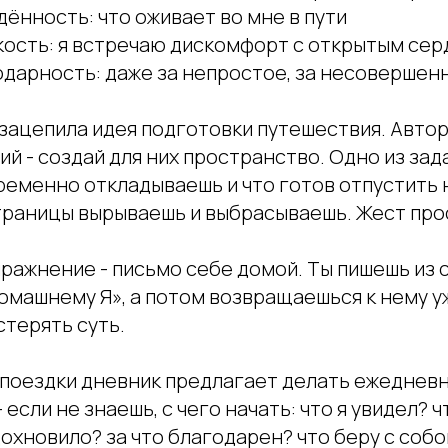
ённость: что оживает во мне в пути
йкость: я встречаю дискомфорт с открытым се
одарность: даже за непростое, за несовершен
зацепила идея подготовки путешествия. Автор
й - создай для них пространство. Одно из зада
временно откладываешь и что готов отпустить 
траницы вырываешь и выбрасываешь. Жест прос
пражнение - письмо себе домой. Ты пишешь из 
омашнему Я», а потом возвращаешься к нему у
стерять суть.
 поездки дневник предлагает делать ежедневн
 если не знаешь, с чего начать: что я увидел? 
охновило? за что благодарен? что беру с собо