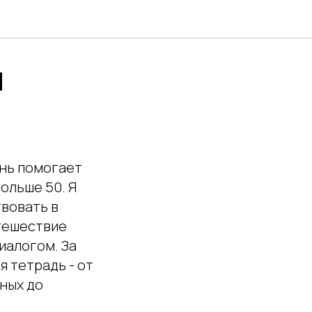
l
ень помогает
ольше 50. Я
твовать в
утешествие
иалогом. За
я тетрадь - от
нных до