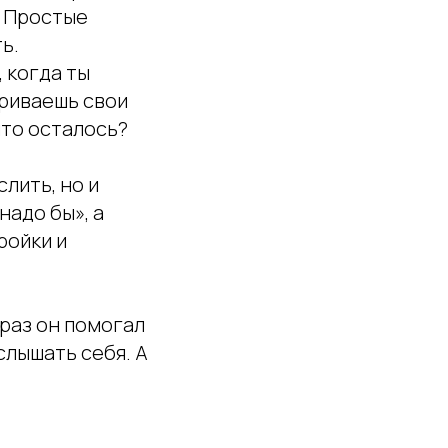
. Простые
ь.
 когда ты
триваешь свои
что осталось?
лить, но и
надо бы», а
ройки и
 раз он помогал
слышать себя. А