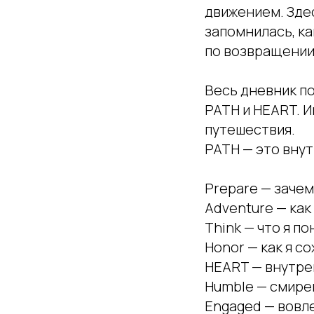
движением. Здес
запомнилась, ка
по возвращении
Весь дневник по
PATH и HEART. 
путешествия.
PATH — это вну
Prepare — зачем
Adventure — как
Think — что я п
Honor — как я с
HEART — внутре
Humble — смирен
Engaged — вовле