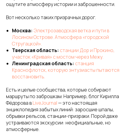
ощутите атмосферу истории и заброшенности.
Вот несколько таких призрачных дорог.
Москва:
Электрозаводская ветка и пути в
Лосином Острове. Атмосфера «городской
Стругацкой».
Тверская область:
станции Дор и Прокино,
участок «Кривая» с мостом через Межу.
Ленинградская область:
станция
Краснофлотск, которую энтузиасты пытаются
восстановить.
Есть и целые сообщества, которые собирают
маршруты по заброшкам. Например, блог Кирилла
Фёдорова в
LiveJournal
— это настоящая
энциклопедия забытых линий: заросшие шпалы,
обрывки рельсов, станции-призраки. Порой даже
устраиваются экскурсии: неофициальные, но
атмосферные.