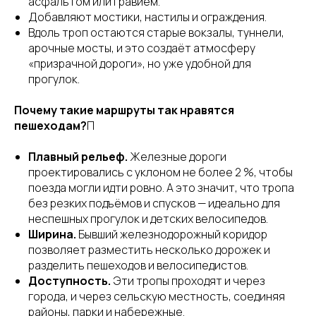
асфальтом или гравием.
Добавляют мостики, настилы и ограждения.
Вдоль троп остаются старые вокзалы, туннели,
арочные мосты, и это создаёт атмосферу
«призрачной дороги», но уже удобной для
прогулок.
Почему такие маршруты так нравятся
пешеходам?
П
Плавный рельеф.
Железные дороги
проектировались с уклоном не более 2 %, чтобы
поезда могли идти ровно. А это значит, что тропа
без резких подъёмов и спусков — идеально для
неспешных прогулок и детских велосипедов.
Ширина.
Бывший железнодорожный коридор
позволяет разместить несколько дорожек и
разделить пешеходов и велосипедистов.
Доступность.
Эти тропы проходят и через
города, и через сельскую местность, соединяя
районы, парки и набережные.