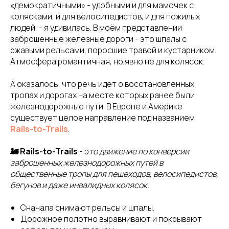
«демократичными» - удобными и для мамочек с
колясками, и для велосипедистов, и для пожилых
людей, - я удивилась. В моём представлении
заброшенные железные дороги - это шпалы с
ржавыми рельсами, поросшие травой и кустарником.
Атмосфера романтичная, но явно не для колясок.
А оказалось, что речь идет о восстановленных
тропах и дорогах на месте которых ранее были
железнодорожные пути. В Европе и Америке
существует целое направление под названием
Rails-to-Trails
.
🚂 Rails-to-Trails
- э
то движение по конверсии
заброшенных железнодорожных путей в
общественные тропы для пешеходов, велосипедистов,
бегунов и даже инвалидных колясок.
Сначала снимают рельсы и шпалы.
Дорожное полотно выравнивают и покрывают