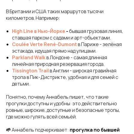
В Британии и США таких маршрутов тысячи
километров. Например:
High Line в Нью-Йорке
-
бывшая грузовая линия,
ставшая парком с садами и арт-объектами.
Coulée Verte René-Dumont
в Париже - зелёная
эстакада, идущая прямо над улицами.
Parkland Walk
в Лондоне - самая длинная
линейная природная резервация города.
Tissington Trail
в Англии - широкая гравийная
тропа в Пик-Дистрикте, удобная и для семей с
детьми.
Понятно, почему Аннабель пишет, что такие
прогулки доступны и удобны: это действительно
ровные, широкие, доступные и безопасные тропы,
где можно гулять всей семьёй.
🌱
Аннабель подчеркивает:
прогулка по бывшей