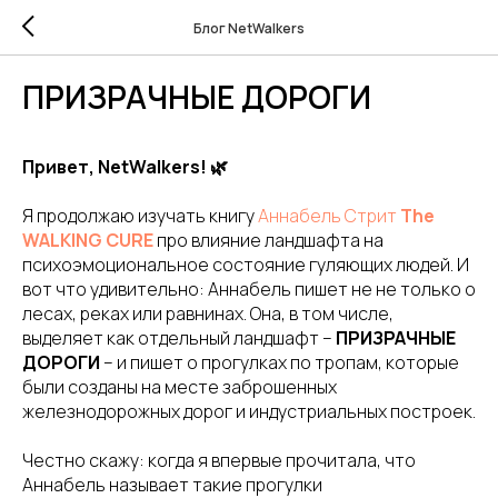
Блог NetWalkers
ПРИЗРАЧНЫЕ ДОРОГИ
Привет, NetWalkers! 🌿
Я продолжаю изучать книгу
Аннабель Стрит
The
WALKING CURE
про влияние ландшафта на
психоэмоциональное состояние гуляющих людей. И
вот что удивительно: Аннабель пишет не не только о
лесах, реках или равнинах. Она, в том числе,
выделяет как отдельный ландшафт –
ПРИЗРАЧНЫЕ
ДОРОГИ
– и пишет о прогулках по тропам, которые
были созданы на месте заброшенных
железнодорожных дорог и индустриальных построек.
Честно скажу: когда я впервые прочитала, что
Аннабель называет такие прогулки