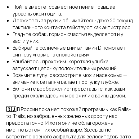
Пойте вместе: совместное пение повышает
уровень окситоцина.
Держитесь за руки и обнимайтесь: даже 20 секунд
тактильного контакта действуют как антистресс.
Гладьте собак: гормон счастья выделяется и у
вас, и у них.
Выбирайте солнечные дни: витамин D помогает
синтезу «гормона спокойствия».
Улыбайтесь прохожим: короткая улыбка
запускает цепочку положительных реакций.
Возьмите лупу: рассмотрите мох и насекомых —
внимание к деталям делает прогулку глубже.
Включите воображение: представьте, как ваши
предки ехали здесь «к морю» или с войны домой.
🇷🇺
В России пока нет похожей программы как Rails-
to-Trails, но заброшенных железных дорог у нас
предостаточно. И хотя они не облагорожены,
именно в этом - их особый шарм. Здесь вы не
встретите ровного асфальта для велосипедов, зато