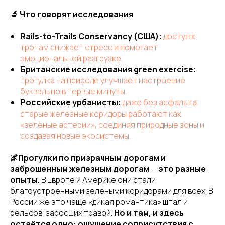
🔬 Что говорят исследования
Rails-to-Trails Conservancy (США):
доступ к
тропам снижает стресс и помогает
эмоциональной разгрузке.
Британские исследования green exercise:
прогулка на природе улучшает настроение
буквально в первые минуты.
Российские урбанисты:
даже без асфальта
старые железные коридоры работают как
«зелёные артерии», соединяя природные зоны и
создавая новые экосистемы.
🌌Прогулки по призрачным дорогам и
заброшенным железным дорогам
—
это разные
опыты.
В Европе и Америке они стали
благоустроенными зелёными коридорами для всех. В
России же это чаще «дикая романтика» шпал и
рельсов, заросших травой.
Но и там, и здесь
остаётся одно: ощущение соприсутствия с