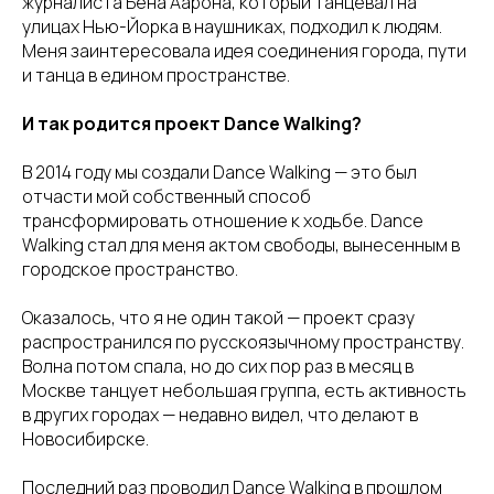
журналиста Бена Аарона, который танцевал на
улицах Нью-Йорка в наушниках, подходил к людям.
Меня заинтересовала идея соединения города, пути
и танца в едином пространстве.
И так родится проект Dance Walking?
В 2014 году мы создали Dance Walking — это был
отчасти мой собственный способ
трансформировать отношение к ходьбе. Dance
Walking стал для меня актом свободы, вынесенным в
городское пространство.
Оказалось, что я не один такой — проект сразу
распространился по русскоязычному пространству.
Волна потом спала, но до сих пор раз в месяц в
Москве танцует небольшая группа, есть активность
в других городах — недавно видел, что делают в
Новосибирске.
Последний раз проводил Dance Walking в прошлом