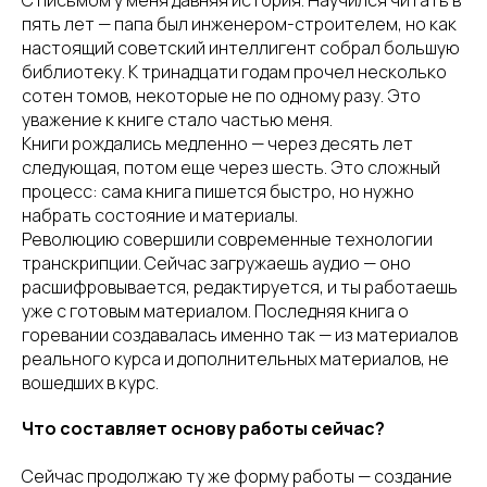
С письмом у меня давняя история. Научился читать в
пять лет — папа был инженером-строителем, но как
настоящий советский интеллигент собрал большую
библиотеку. К тринадцати годам прочел несколько
сотен томов, некоторые не по одному разу. Это
уважение к книге стало частью меня.
Книги рождались медленно — через десять лет
следующая, потом еще через шесть. Это сложный
процесс: сама книга пишется быстро, но нужно
набрать состояние и материалы.
Революцию совершили современные технологии
транскрипции. Сейчас загружаешь аудио — оно
расшифровывается, редактируется, и ты работаешь
уже с готовым материалом. Последняя книга о
горевании создавалась именно так — из материалов
реального курса и дополнительных материалов, не
вошедших в курс.
Что составляет основу работы сейчас?
Сейчас продолжаю ту же форму работы — создание