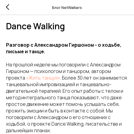
Блог NetWalkers
Dance Walking
Разговор с Александром Гиршоном - о ходьбе,
письме и танце.
На прошлой неделе мы поговорили с Александром
Гиршоном — психологом и танцором, автором
проекта
«Жить танцуя»
. Более 30 лет он занимается
танцевальной импровизацией и танцевально-
двигательной терапией. Его опыт работы с телом и
метод интегрального танца показывают, что даже
простое движение может помочь услышать себя,
прожить эмоции и быть в контакте с собой. Мы
поговорили с Александром о его отношених с
ходьбой, о проекте Dance Walking, писательстве и
дальнейших планах.