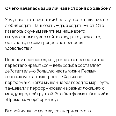
С чего началась ваша личная история с ходьбой?
Хочу начать с признания: большую часть жизни я не
любил ходить. Танцевать — да, а ходить — нет. Это
казалось скучным занятием, чаще всего
вынужденным: нужно дойти откуда-то докуда-то,
есть цель, но сам процесс не приносил
удовольствия.
Перелом произошел, когда мне это недовольство
перестало нравиться — ведь ходьба составляет
действительно большую часть жизни. Первым
звоночком стал наш проект в Харькове —
перформанс, когда мы шли через город по маршруту,
танцевали и перформировали в разных локациях с
международной группой. Это был формат, близкий к
«Променад-перформансу».
Второй импульс дало видео американского