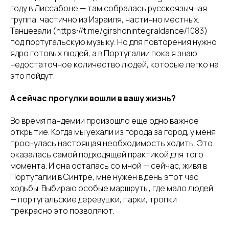
году в Лиссабоне — там собралась русскоязычная
группа, частично из Израиля, частично местных.
Танцевали (https://t.me/girshonintegraldance/1083)
под португальскую музыку. Но для повторения нужно
ядро готовых людей, а в Португалии пока я знаю
недостаточное количество людей, которые легко на
это пойдут.
А сейчас прогулки вошли в вашу жизнь?
Во время пандемии произошло еще одно важное
открытие. Когда мы уехали из города за город, у меня
проснулась настоящая необходимость ходить. Это
оказалась самой подходящей практикой для того
момента. И она осталась со мной — сейчас, живя в
Португалии в Синтре, мне нужен в день этот час
ходьбы. Выбираю особые маршруты, где мало людей
— португальские деревушки, парки, тропки
прекрасно это позволяют.