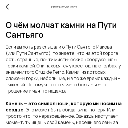
Блог NetWalkers
О чём молчат камни на Пути
Сантьяго
Если вы хоть раз слышали о Пути Святого Иакова
(или Пути Сантьяго), то знаете, что на этой дороге
есть странные, почти мистические «сооружения»:
горки камней. Они находятся у крестов, на столбах, у
знаменитого Cruz de Ferro. Камни, из которых
сложены горки, небольшие, и в то же время каждый –
тяжелый. Потому что это чья-то боль. Чьё-то
прощение и чья-то надежда.
Камень — это символ ноши, которую мы носим на
сердце.
Это может быть обида, вина, потеря. Или
просто что-то неразрешённое. Однажды наступает
момент: ты ищешь свой камень, несёшь его день за