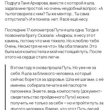
Подруга Таня Архарова, вместе с которой я шла,
задала мне простой, но очень неудобный вопрос: «А
ты поговорила с ним? Ты же ментор… Ты сама
отпустила?» И я поняла: нет. Я всё ещё несу.
Последние 17 километров Пути я шла одна. Тогда я
позвонила брату. Сказала: «Андрюш, я несу этот
камень, потому что мне тяжело. Но я люблю тебя.
Очень. Несмотря ни на что». Мы оба плакали. Это
была моя компостела и мой настоящий путь. После
этого на сердце стало легче.
В этом году я снова прошла Путь. Но уже не за
себя. Я шла за близкого человека, который
сейчас борется за здоровье. Шла её шагами, с её
именем, собирала печати в её паспорте
паломника. Знаете, ведь компостелу (документ–
свидетельство пройденного Пути) можно
получить не только за себя — но и пройти путь за
другого человека. Я верю, что этот Путь дал ей