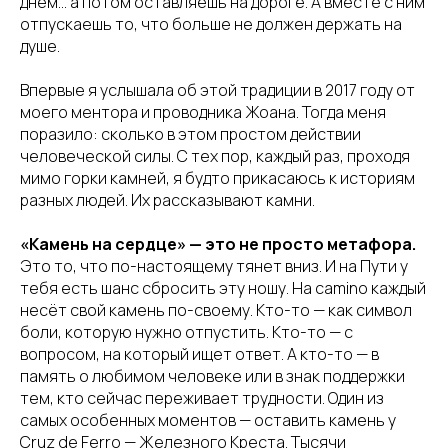
днём… а потом оставляешь на дороге. А вместе с ним
отпускаешь то, что больше не должен держать на
душе.
Впервые я услышала об этой традиции в 2017 году от
моего ментора и проводника Жоана. Тогда меня
поразило: сколько в этом простом действии
человеческой силы. С тех пор, каждый раз, проходя
мимо горки камней, я будто прикасаюсь к историям
разных людей. Их рассказывают камни.
«Камень на сердце» — это не просто метафора.
Это то, что по-настоящему тянет вниз. И на Пути у
тебя есть шанс сбросить эту ношу. На camino каждый
несёт свой камень по-своему. Кто-то — как символ
боли, которую нужно отпустить. Кто-то — с
вопросом, на который ищет ответ. А кто-то — в
память о любимом человеке или в знак поддержки
тем, кто сейчас переживает трудности. Один из
самых особенных моментов — оставить камень у
Cruz de Ferro — Железного Креста. Тысячи