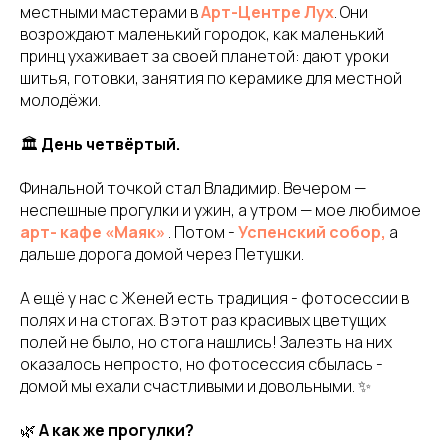
местными мастерами в
Арт-Центре Лух
. Они
возрождают маленький городок, как маленький
принц ухаживает за своей планетой: дают уроки
шитья, готовки, занятия по керамике для местной
молодёжи.
🏛
День четвёртый.
Финальной точкой стал Владимир. Вечером —
неспешные прогулки и ужин, а утром — мое любимое
арт- кафе «Маяк»
. Потом -
Успенский собор,
а
дальше дорога домой через Петушки.
А ещё у нас с Женей есть традиция - фотосессии в
полях и на стогах. В этот раз красивых цветущих
полей не было, но стога нашлись! Залезть на них
оказалось непросто, но фотосессия сбылась -
домой мы ехали счастливыми и довольными. ✨
🌿
А как же прогулки?