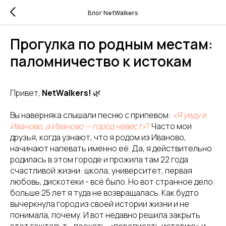
Блог NetWalkers
Прогулка по родным местам:
паломничество к истокам
Привет,
NetWalkers!
🌿
Вы наверняка слышали песню с припевом:
«Я уеду в
Иваново, а Иваново — город невест»
?
Часто мои
друзья, когда узнают, что я родом из Иваново,
начинают напевать именно её. Да, я действительно
родилась в этом городе и прожила там 22 года
счастливой жизни: школа, университет, первая
любовь, дискотеки - всё было. Но вот странное дело:
больше 25 лет я туда не возвращалась. Как будто
вычеркнула город из своей истории жизни и не
понимала, почему. И вот недавно решила закрыть