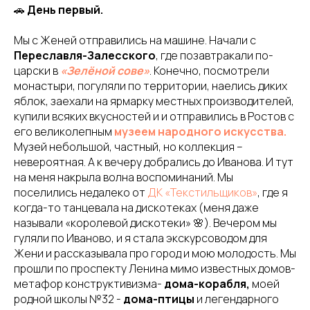
🚗
День первый.
Мы с Женей отправились на машине. Начали с
Переславля-Залесского
, где позавтракали по-
царски в
«Зелёной сове»
. Конечно, посмотрели
монастыри, погуляли по территории, наелись диких
яблок, заехали на ярмарку местных производителей,
купили всяких вкусностей и и отправились в Ростов с
его великолепным
музеем народного искусства.
Музей небольшой, частный, но коллекция –
невероятная. А к вечеру добрались до Иванова. И тут
на меня накрыла волна воспоминаний. Мы
поселились недалеко от
ДК «Текстильщиков»
, где я
когда-то танцевала на дискотеках (меня даже
называли «королевой дискотеки» 🌸). Вечером мы
гуляли по Иваново, и я стала экскурсоводом для
Жени и рассказывала про город и мою молодость. Мы
прошли по проспекту Ленина мимо известных домов-
метафор конструктивизма-
дома-корабля,
моей
родной школы №32 -
дома-птицы
и легендарного