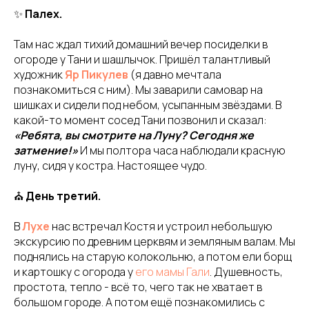
✨
Палех.
Там нас ждал тихий домашний вечер посиделки в
огороде у Тани и шашлычок. Пришёл талантливый
художник
Яр Пикулев
(я давно мечтала
познакомиться с ним). Мы заварили самовар на
шишках и сидели под небом, усыпанным звёздами. В
какой-то момент сосед Тани позвонил и сказал:
«Ребята, вы смотрите на Луну? Сегодня же
затмение!»
И мы полтора часа наблюдали красную
луну, сидя у костра. Настоящее чудо.
⛪
День третий.
В
Лухе
нас встречал Костя и устроил небольшую
экскурсию по древним церквям и земляным валам. Мы
поднялись на старую колокольню, а потом ели борщ
и картошку с огорода у
его мамы Гали
. Душевность,
простота, тепло - всё то, чего так не хватает в
большом городе. А потом ещё познакомились с