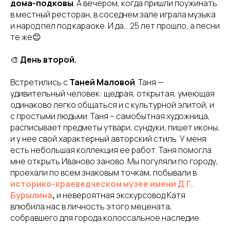
дома-подковы
. А вечером, когда пришли поужинать
в местный ресторан, в соседнем зале играла музыка
и народ пел под караоке. И да… 25 лет прошло, а песни
те же😊
🎨
День второй.
Встретились с
Таней Маловой
. Таня —
удивительный человек: щедрая, открытая, умеющая
одинаково легко общаться и с культурной элитой, и
с простыми людьми. Таня – самобытная художница,
расписывает предметы утвари, сундуки, пишет иконы,
и у нее свой характерный авторский стиль. У меня
есть небольшая коллекция ее работ. Таня помогла
мне открыть Иваново заново. Мы погуляли по городу,
проехали по всем знаковым точкам, побывали в
историко-краеведческом музее имени Д.Г.
Бурылина
,
и невероятная экскурсовод Катя
влюбила нас в личность этого мецената,
собравшего для города колоссальное наследие.