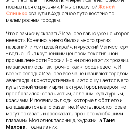
этот гештальт - поехать, «переписать историю» и
повидаться с друзьями. И мы с подругой
Женей
Слинько
рванули в 4хдневное путешествие по
малым родным городам.
Что я вам хочу сказать? Иваново давно уже не «город
невест». Конечно, у него было и много других
названий: и «ситцевый край», и «русский Манчестер»
- ведь он был крупнейшим центром текстильной
промышленности России. Но ни одно из этих прозвищ
не закрепилось так прочно, как «город невест». И
всё же сегодня Иваново всё чаще называют городом
авангарда и конструктивизма, и это ощущается в его
культурной жизни и архитектуре. Город невероятно
преобразился: стал чистым, зеленым, культурным,
красивым. И появились люди, которые любят его и
вкладываются в его развитие. И есть люди, которые
могут показать и рассказать про него «любящими
глазами». Моя одноклассница, художница
Таня
Малова,
- одна из них.