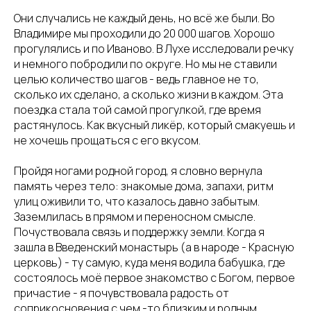
Они случались не каждый день, но всё же были. Во
Владимире мы проходили до 20 000 шагов. Хорошо
прогулялись и по Иваново. В Лухе исследовали речку
и немного побродили по округе. Но мы не ставили
целью количество шагов - ведь главное не то,
сколько их сделано, а сколько жизни в каждом. Эта
поездка стала той самой прогулкой, где время
растянулось. Как вкусный ликёр, который смакуешь и
не хочешь прощаться с его вкусом.
Пройдя ногами родной город, я словно вернула
память через тело: знакомые дома, запахи, ритм
улиц оживили то, что казалось давно забытым.
Заземлилась в прямом и переносном смысле.
Почуствовала связь и поддержку земли. Когда я
зашла в Введенский монастырь (а в народе - Красную
церковь) - ту самую, куда меня водила бабушка, где
состоялось моё первое знакомство с Богом, первое
причастие - я почувствовала радость от
соприкосновения с чем -то близким и родным.