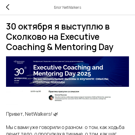
Блог NetWalkers
30 октября я выступлю в
Сколково на Executive
Coaching & Mentoring Day
Привет, NetWalkers! 🌿
Мы с вами уже говорили о разном: о том, как ходьба
лечит тело, о прогулках в тишине, о том, как шаг