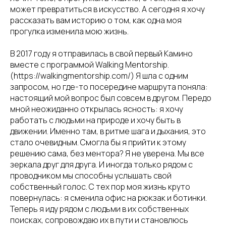
может превратиться в искусство. А сегодня я хочу
рассказать вам историю о том, как одна моя
прогулка изменила мою жизнь.
В 2017 году я отправилась в свой первый Камино
вместе с программой Walking Mentorship.
(https://walkingmentorship.com/) Я шла с одним
запросом, но где-то посередине маршрута поняла:
настоящий мой вопрос был совсем в другом. Передо
мной неожиданно открылась ясность: я хочу
работать с людьми на природе и хочу быть в
движении. Именно там, в ритме шага и дыхания, это
стало очевидным. Смогла бы я прийти к этому
решению сама, без ментора? Я не уверена. Мы все
зеркала друг для друга. И иногда только рядом с
проводником мы способны услышать свой
собственный голос. С тех пор моя жизнь круто
повернулась: я сменила офис на рюкзак и ботинки.
Теперь я иду рядом с людьми в их собственных
поисках, сопровождаю их в пути и становлюсь