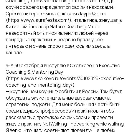
Coaching (https://accoachingoutdoors.com/), где
коучи со всего мира делятся своими находками.
Среди спикеров - моя знакомая Лаура Феста
(https://www.laurafesta.com/), итальянка, живущая в
Китае, амбассадор Nature Coaching. У неё
невероятный опыт «оживления» людей через
природные практики. Я недавно брала у неё
интервью и очень скоро поделюсь им здесь, в
канале.
✨ А 30 октября я выступлю в Сколково на Executive
Coaching & Mentoring Day
(https://www.skolkovo.ru/events/30102025-executive-
coaching-and-mentoring-day/)
— крупнейшем коучинг-событии в России. Там будут
обсуждать экзистенциальные вызовы: смыслы,
стратегии, подходы. Для меня большая честь быть
среди ведущих профессоров и практиков, чтобы
рассказать о прогулках со смыслом и провести
живую практику NetWalking - networking while walking.
Я верю, что шаги соединяют людей лучше любых