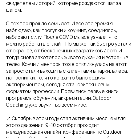
свидетелем историй, которые рождаются шаг за
шагом.
С тех пор прошло семь лет. И всё это время я
наблюдаю, как прогулки и коучинг, соединяясь,
набирают силу. После COVID мы все узнали, что
можно работать онлайн. Но мы же так быстро устали
от экранов, от бесконечных квадратиков Zoom. И
тогда снова захотелось живого дыхания и встреч «в
теле». Коучи и менторы тоже откликнулись на этот
запрос: стали выходить с клиентами в парки, в леса,
на тропинки. То, что когда-то было редким
экспериментом, сегодня становится новым
форматом профессии. Появились первые книги,
программы обучения, аккредитации. Outdoor
Coaching уже звучит во всём мире.
📌 Октябрь в этом году стал активным месяцем для
этого движения. 9–10 октября проходит
международная онлайн-конференция по Outdoor